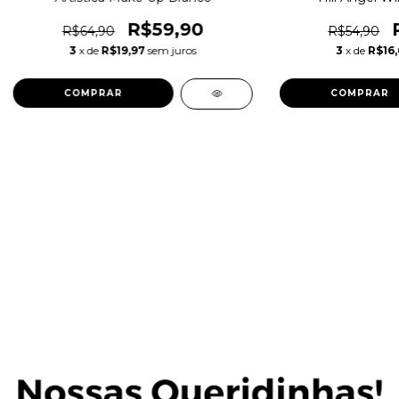
R$59,90
R$64,90
R$54,90
3
x de
R$19,97
sem juros
3
x de
R$16,
COMPRAR