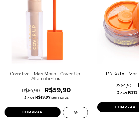
Corretivo - Mari Maria - Cover Up -
Pó Solto - Mari 
Alta cobertura
R$64,90
R$59,90
R$64,90
3
x de
R$19,
3
x de
R$19,97
sem juros
COMPRAR
COMPRAR