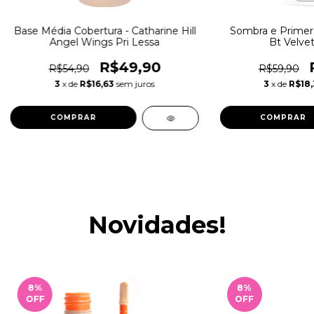
Base Média Cobertura - Catharine Hill
Sombra e Primer 
Angel Wings Pri Lessa
Bt Velvet
R$49,90
R$54,90
R$59,90
3
x de
R$16,63
sem juros
3
x de
R$18,
COMPRAR
COMPRAR
Novidades!
8
%
8
%
OFF
OFF