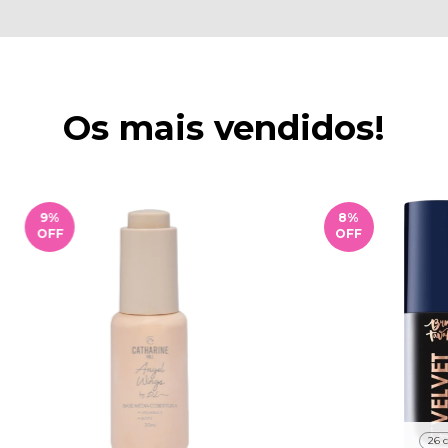
Os mais vendidos!
9
%
8
%
OFF
OFF
26 c