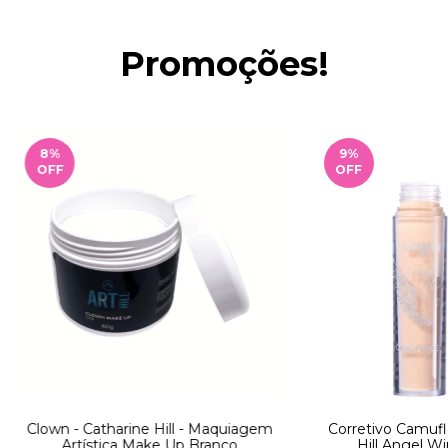
Promoções!
8
%
9
%
OFF
OFF
Clown - Catharine Hill - Maquiagem
Corretivo Camufl
Artística Make Up Branco
Hill Angel Wi