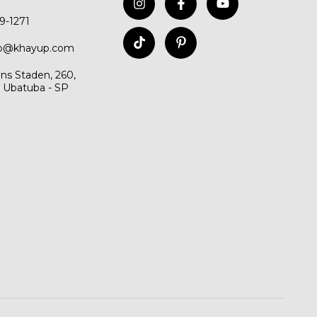
99-1271
to@khayup.com
ns Staden, 260,
, Ubatuba - SP