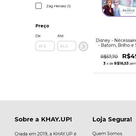
Zag Heroez (1)
Preço
De
Até
Disney - Nécessair
- Batom, Brilho e
R$4
R$57,70
3
x de
R$16,53
sem
Sobre a KHAY.UP!
Loja Segura!
Quem Somos
Criada em 2019, a KHAY.UP é