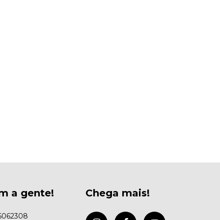
m a gente!
Chega mais!
6062308