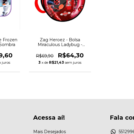
e Frozen
Zag Heroez - Bolsa
 Sombra
Miraculous Ladybug -
Batom, Brilho e Sombra
9,60
R$64,30
R$69,90
 juros
3
x de
R$21,43
sem juros
Acessa aí!
Fala co
Mais Desejados
551299