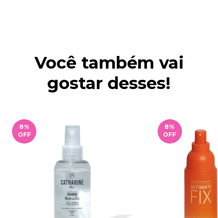
Você também vai
gostar desses!
8
%
8
%
OFF
OFF