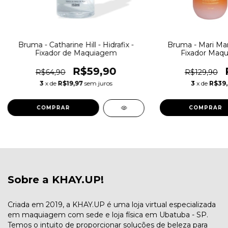
Bruma - Catharine Hill - Hidrafix -
Bruma - Mari Mari
Fixador de Maquiagem
Fixador Maq
R$59,90
R$64,90
R$129,90
3
x de
R$19,97
sem juros
3
x de
R$39
Sobre a KHAY.UP!
Criada em 2019, a KHAY.UP é uma loja virtual especializada
em maquiagem com sede e loja física em Ubatuba - SP.
Temos o intuito de proporcionar soluções de beleza para