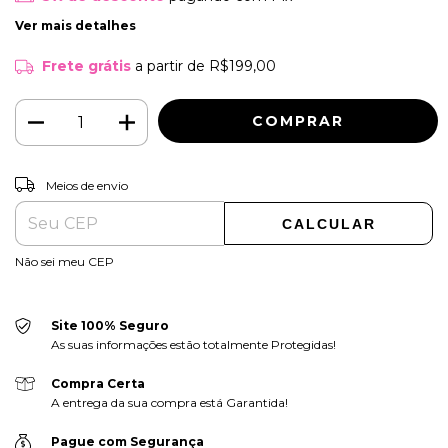
Ver mais detalhes
Frete grátis
a partir de
R$199,00
ALTERAR CEP
Entregas para o CEP:
Meios de envio
CALCULAR
Não sei meu CEP
Site 100% Seguro
As suas informações estão totalmente Protegidas!
Compra Certa
A entrega da sua compra está Garantida!
Pague com Segurança