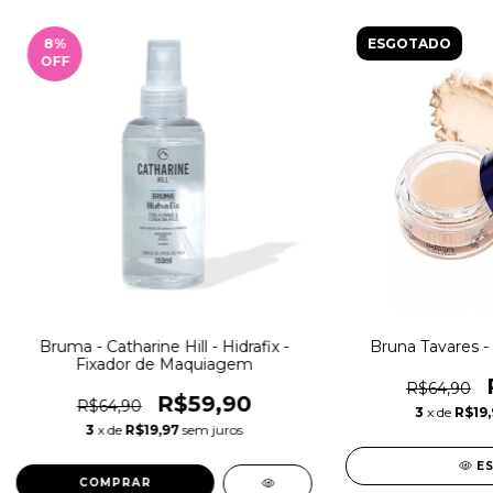
8
%
ESGOTADO
OFF
Bruma - Catharine Hill - Hidrafix -
Bruna Tavares - 
Fixador de Maquiagem
R$64,90
R$59,90
R$64,90
3
x de
R$19,
3
x de
R$19,97
sem juros
E