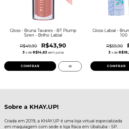
Gloss - Bruna Tavares - BT Plump
Gloss Labial - Bru
Siren - Brilho Labial
100 
R$43,90
R$49,90
R$59,90
3
x de
R$14,63
sem juros
3
x de
R$18,
COMPRAR
Sobre a KHAY.UP!
Criada em 2019, a KHAY.UP é uma loja virtual especializada
em maquiagem com sede e loja física em Ubatuba - SP.