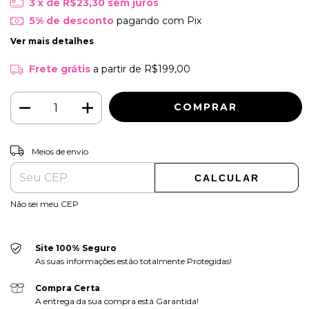
3
x de
R$23,30
sem juros
5% de desconto
pagando com Pix
Ver mais detalhes
Frete grátis
a partir de
R$199,00
ALTERAR CEP
Entregas para o CEP:
Meios de envio
CALCULAR
Não sei meu CEP
Site 100% Seguro
As suas informações estão totalmente Protegidas!
Compra Certa
A entrega da sua compra está Garantida!