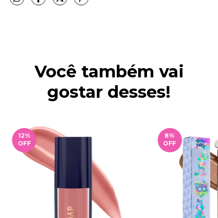
Você também vai
gostar desses!
12
%
8
%
OFF
OFF